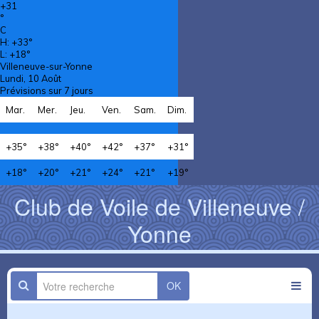
+
31
°
C
H:
+
33°
L:
+
18°
Villeneuve-sur-Yonne
Lundi, 10 Août
Prévisions sur 7 jours
Mar.
Mer.
Jeu.
Ven.
Sam.
Dim.
+
35°
+
38°
+
40°
+
42°
+
37°
+
31°
+
18°
+
20°
+
21°
+
24°
+
21°
+
19°
Club de Voile de Villeneuve /
Yonne
OK