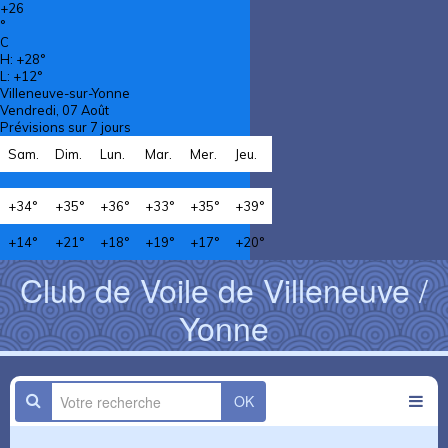
+
26
°
C
H:
+
28°
L:
+
12°
Villeneuve-sur-Yonne
Vendredi, 07 Août
Prévisions sur 7 jours
Sam.
Dim.
Lun.
Mar.
Mer.
Jeu.
+
34°
+
35°
+
36°
+
33°
+
35°
+
39°
+
14°
+
21°
+
18°
+
19°
+
17°
+
20°
Club de Voile de Villeneuve /
Yonne
OK