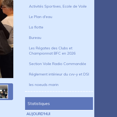
Activités Sportives, Ecole de Voile
Le Plan d'eau
La flotte
Bureau
Les Régates des Clubs et
Championnat BFC en 2026
Section Voile Radio Commandée
Réglement intérieur du cvv-y et DSI
les noeuds marin
Statistiques
AUJOURD'HUI