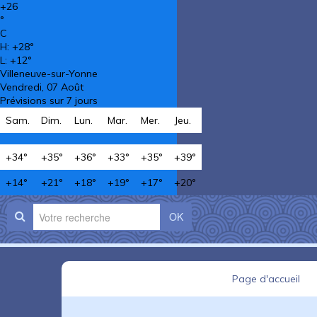
+
26
°
C
H:
+
28°
L:
+
12°
Villeneuve-sur-Yonne
Vendredi, 07 Août
Prévisions sur 7 jours
Sam.
Dim.
Lun.
Mar.
Mer.
Jeu.
+
34°
+
35°
+
36°
+
33°
+
35°
+
39°
+
14°
+
21°
+
18°
+
19°
+
17°
+
20°
OK
Page d'accueil