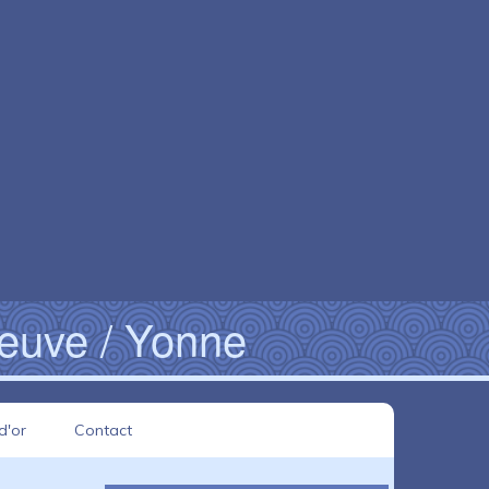
neuve / Yonne
d'or
Contact