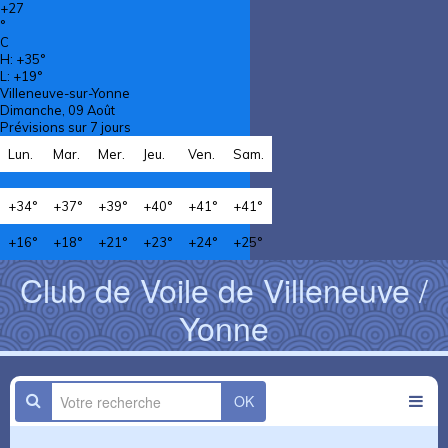
+
27
°
C
H:
+
35°
L:
+
19°
Villeneuve-sur-Yonne
Dimanche, 09 Août
Prévisions sur 7 jours
Lun.
Mar.
Mer.
Jeu.
Ven.
Sam.
+
34°
+
37°
+
39°
+
40°
+
41°
+
41°
+
16°
+
18°
+
21°
+
23°
+
24°
+
25°
Club de Voile de Villeneuve /
Yonne
OK