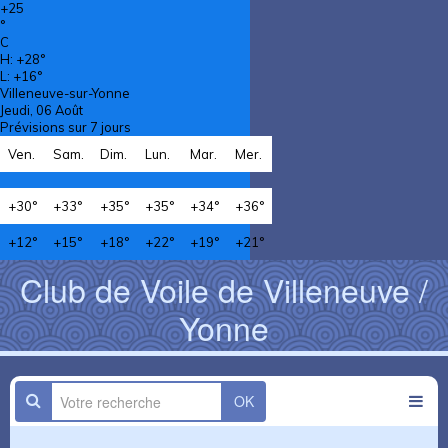
+
25
°
C
H:
+
28°
L:
+
16°
Villeneuve-sur-Yonne
Jeudi, 06 Août
Prévisions sur 7 jours
Ven.
Sam.
Dim.
Lun.
Mar.
Mer.
+
30°
+
33°
+
35°
+
35°
+
34°
+
36°
+
12°
+
15°
+
18°
+
22°
+
19°
+
21°
Club de Voile de Villeneuve /
Yonne
OK