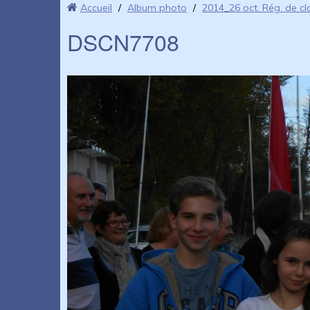
Accueil
/
Album photo
/
2014_26 oct. Rég. de cl
DSCN7708