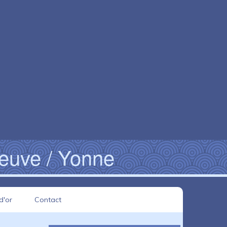
neuve / Yonne
d'or
Contact