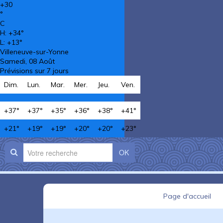
+
30
°
C
H:
+
34°
L:
+
13°
Villeneuve-sur-Yonne
Samedi, 08 Août
Prévisions sur 7 jours
Dim.
Lun.
Mar.
Mer.
Jeu.
Ven.
+
37°
+
37°
+
35°
+
36°
+
38°
+
41°
+
21°
+
19°
+
19°
+
20°
+
20°
+
23°
OK
Page d'accueil