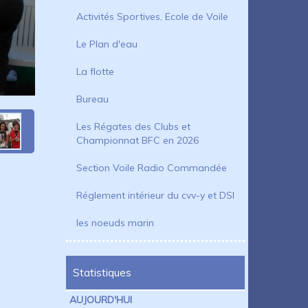
Activités Sportives, Ecole de Voile
Le Plan d'eau
La flotte
Bureau
Les Régates des Clubs et
Championnat BFC en 2026
Section Voile Radio Commandée
Réglement intérieur du cvv-y et DSI
les noeuds marin
Statistiques
AUJOURD'HUI