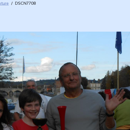
oture
/
DSCN7708