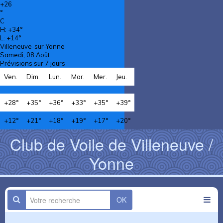
+
26
°
C
H:
+
34°
L:
+
14°
Villeneuve-sur-Yonne
Samedi, 08 Août
Prévisions sur 7 jours
Ven.
Dim.
Lun.
Mar.
Mer.
Jeu.
+
28°
+
35°
+
36°
+
33°
+
35°
+
39°
+
12°
+
21°
+
18°
+
19°
+
17°
+
20°
Club de Voile de Villeneuve /
Yonne
OK