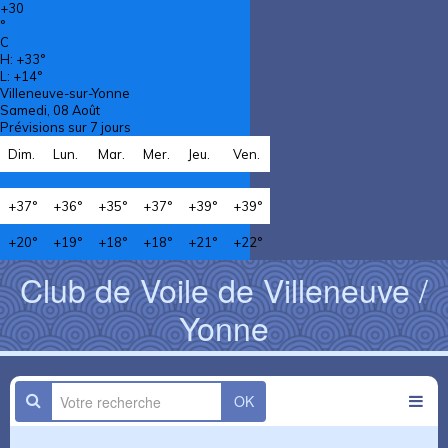
+
30
°
C
H:
+
33°
L:
+
14°
Villeneuve-sur-Yonne
Samedi, 08 Août
Prévisions sur 7 jours
Dim.
Lun.
Mar.
Mer.
Jeu.
Ven.
+
37°
+
36°
+
35°
+
37°
+
39°
+
39°
+
20°
+
19°
+
18°
+
18°
+
21°
+
22°
Club de Voile de Villeneuve /
Yonne
OK