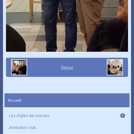
Retour
Accueil
Les règles de courses
0
Animation club