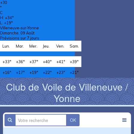
+
30
°
C
H:
+
34°
L:
+
19°
Villeneuve-sur-Yonne
Dimanche, 09 Août
Prévisions sur 7 jours
Lun.
Mar.
Mer.
Jeu.
Ven.
Sam.
+
33°
+
36°
+
37°
+
40°
+
41°
+
39°
+
16°
+
17°
+
19°
+
22°
+
23°
+
21°
Club de Voile de Villeneuve /
Yonne
OK