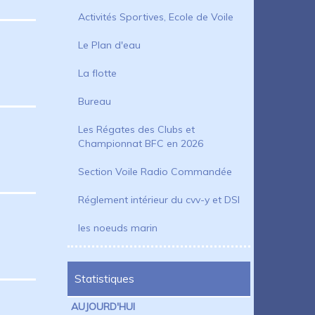
Activités Sportives, Ecole de Voile
Le Plan d'eau
La flotte
Bureau
Les Régates des Clubs et
Championnat BFC en 2026
Section Voile Radio Commandée
Réglement intérieur du cvv-y et DSI
les noeuds marin
Statistiques
AUJOURD'HUI