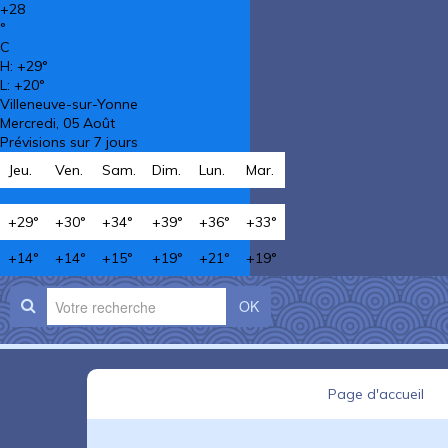
+
28
°
C
H:
+
29°
L:
+
20°
Villeneuve-sur-Yonne
Mercredi, 05 Août
Prévisions sur 7 jours
Jeu.
Ven.
Sam.
Dim.
Lun.
Mar.
+
29°
+
30°
+
34°
+
39°
+
36°
+
33°
+
14°
+
14°
+
15°
+
19°
+
21°
+
19°
OK
Page d'accueil