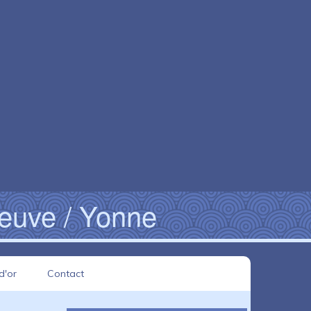
neuve / Yonne
d'or
Contact