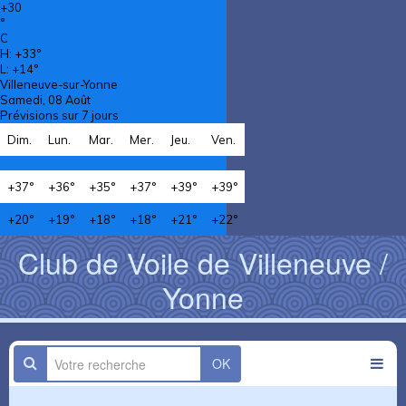
+
30
°
C
H:
+
33°
L:
+
14°
Villeneuve-sur-Yonne
Samedi, 08 Août
Prévisions sur 7 jours
Dim.
Lun.
Mar.
Mer.
Jeu.
Ven.
+
37°
+
36°
+
35°
+
37°
+
39°
+
39°
+
20°
+
19°
+
18°
+
18°
+
21°
+
22°
Club de Voile de Villeneuve /
Yonne
OK