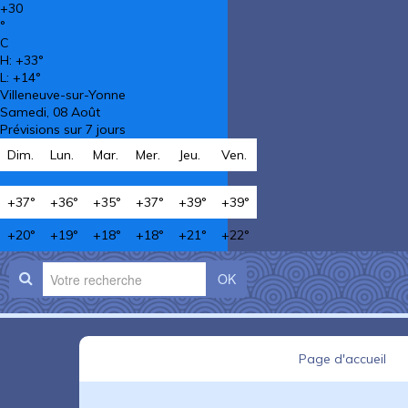
+
30
°
C
H:
+
33°
L:
+
14°
Villeneuve-sur-Yonne
Samedi, 08 Août
Prévisions sur 7 jours
Dim.
Lun.
Mar.
Mer.
Jeu.
Ven.
+
37°
+
36°
+
35°
+
37°
+
39°
+
39°
+
20°
+
19°
+
18°
+
18°
+
21°
+
22°
OK
Page d'accueil