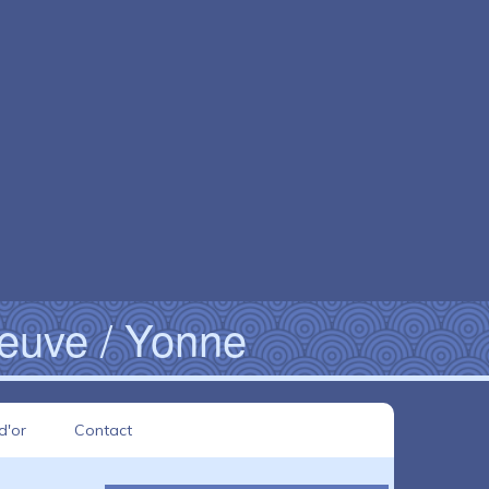
neuve / Yonne
d'or
Contact