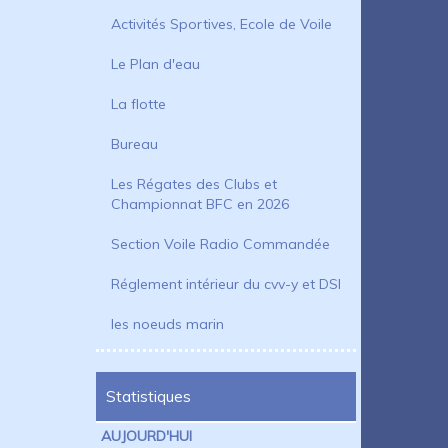
Activités Sportives, Ecole de Voile
Le Plan d'eau
La flotte
Bureau
Les Régates des Clubs et
Championnat BFC en 2026
Section Voile Radio Commandée
Réglement intérieur du cvv-y et DSI
les noeuds marin
Statistiques
AUJOURD'HUI