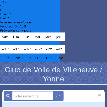
+
25
°
C
H:
+
29°
L:
+
12°
Villeneuve-sur-Yonne
Vendredi, 07 Août
Prévisions sur 7 jours
Sam.
Dim.
Lun.
Mar.
Mer.
Jeu.
+
34°
+
37°
+
37°
+
37°
+
39°
+
42°
+
15°
+
20°
+
19°
+
18°
+
21°
+
26°
Club de Voile de Villeneuve /
Yonne
OK