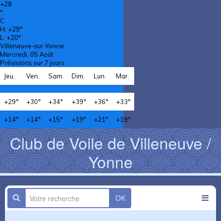
+
28
°
C
H:
+
29°
L:
+
20°
Villeneuve-sur-Yonne
Mercredi, 05 Août
Prévisions sur 7 jours
Jeu.
Ven.
Sam.
Dim.
Lun.
Mar.
+
29°
+
30°
+
34°
+
39°
+
36°
+
33°
+
14°
+
14°
+
15°
+
19°
+
21°
+
19°
Club de Voile de Villeneuve /
Yonne
OK