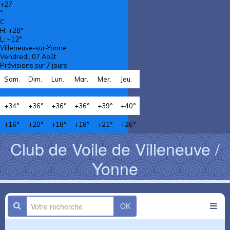
+
27
°
C
H:
+
28°
L:
+
12°
Villeneuve-sur-Yonne
Vendredi, 07 Août
Prévisions sur 7 jours
Sam.
Dim.
Lun.
Mar.
Mer.
Jeu.
+
34°
+
36°
+
36°
+
36°
+
39°
+
40°
+
16°
+
20°
+
18°
+
18°
+
21°
+
26°
Club de Voile de Villeneuve /
Yonne
OK