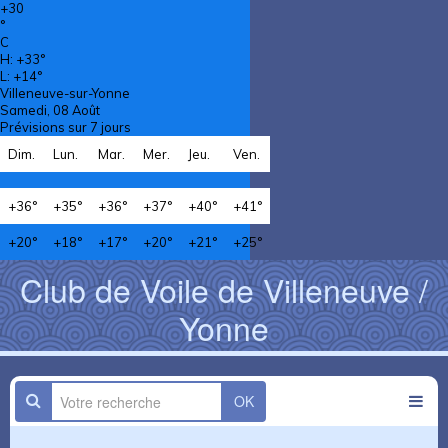
+
30
°
C
H:
+
33°
L:
+
14°
Villeneuve-sur-Yonne
Samedi, 08 Août
Prévisions sur 7 jours
Dim.
Lun.
Mar.
Mer.
Jeu.
Ven.
+
36°
+
35°
+
36°
+
37°
+
40°
+
41°
+
20°
+
18°
+
17°
+
20°
+
21°
+
25°
Club de Voile de Villeneuve /
Yonne
OK