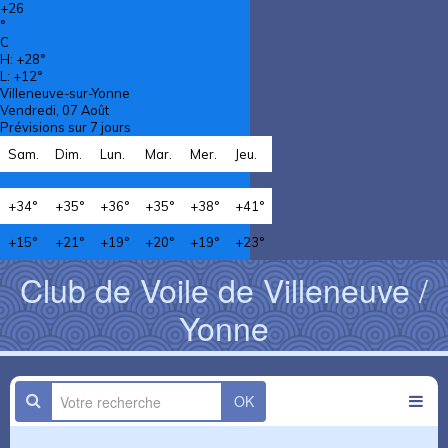
+
26
°
C
H:
+
28°
L:
+
12°
Villeneuve-sur-Yonne
Vendredi, 07 Août
Prévisions sur 7 jours
Sam.
Dim.
Lun.
Mar.
Mer.
Jeu.
+
34°
+
35°
+
36°
+
35°
+
38°
+
41°
+
15°
+
21°
+
19°
+
20°
+
19°
+
23°
Club de Voile de Villeneuve /
Yonne
OK