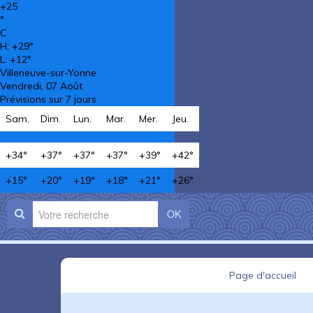
+
25
°
C
H:
+
29°
L:
+
12°
Villeneuve-sur-Yonne
Vendredi, 07 Août
Prévisions sur 7 jours
Sam.
Dim.
Lun.
Mar.
Mer.
Jeu.
+
34°
+
37°
+
37°
+
37°
+
39°
+
42°
+
15°
+
20°
+
19°
+
18°
+
21°
+
26°
OK
Page d'accueil