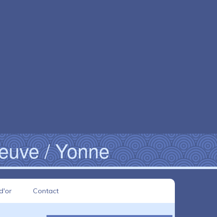
neuve / Yonne
d'or
Contact