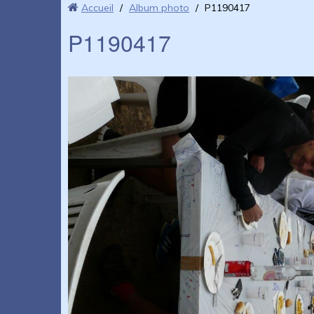
Accueil
/
Album photo
/
P1190417
P1190417