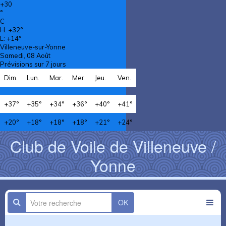
+
30
°
C
H:
+
32°
L:
+
14°
Villeneuve-sur-Yonne
Samedi, 08 Août
Prévisions sur 7 jours
Dim.
Lun.
Mar.
Mer.
Jeu.
Ven.
+
37°
+
35°
+
34°
+
36°
+
40°
+
41°
+
20°
+
18°
+
18°
+
18°
+
21°
+
24°
Club de Voile de Villeneuve /
Yonne
OK