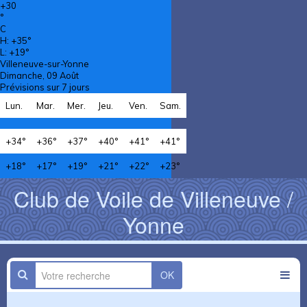
+
30
°
C
H:
+
35°
L:
+
19°
Villeneuve-sur-Yonne
Dimanche, 09 Août
Prévisions sur 7 jours
Lun.
Mar.
Mer.
Jeu.
Ven.
Sam.
+
34°
+
36°
+
37°
+
40°
+
41°
+
41°
+
18°
+
17°
+
19°
+
21°
+
22°
+
23°
Club de Voile de Villeneuve /
Yonne
OK