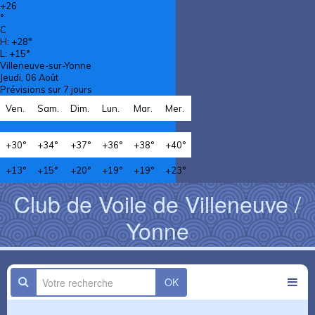
+
26
°
C
H:
+
28°
L:
+
15°
Villeneuve-sur-Yonne
Jeudi, 06 Août
Prévisions sur 7 jours
Ven.
Sam.
Dim.
Lun.
Mar.
Mer.
+
30°
+
34°
+
37°
+
36°
+
38°
+
40°
+
13°
+
15°
+
20°
+
19°
+
19°
+
23°
Club de Voile de Villeneuve /
Yonne
OK