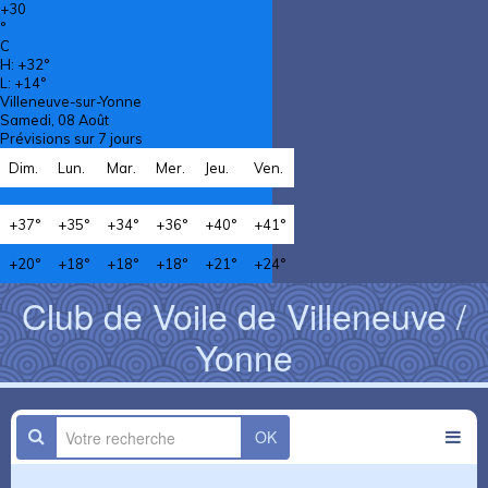
+
30
°
C
H:
+
32°
L:
+
14°
Villeneuve-sur-Yonne
Samedi, 08 Août
Prévisions sur 7 jours
Dim.
Lun.
Mar.
Mer.
Jeu.
Ven.
+
37°
+
35°
+
34°
+
36°
+
40°
+
41°
+
20°
+
18°
+
18°
+
18°
+
21°
+
24°
Club de Voile de Villeneuve /
Yonne
OK