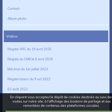
Contact
Album photo
Vidéos
Régate VRC du 19 avril 2025
Régate au CNB le 6 avril 2025
Méchoui du 1er juillet 2023
Régate lasers du 9 oct 2022
02 août 2022
En cliquant vous acceptez le dépôt de cookies destinés au suivi de
08 aout 202
visites sur notre site, à l'affichage des boutons de partage et aux
remontées de contenus des plateformes sociales.
Formation