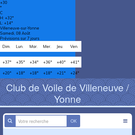
+
30
°
C
H:
+
32°
L:
+
14°
Villeneuve-sur-Yonne
Samedi, 08 Août
Prévisions sur 7 jours
Dim.
Lun.
Mar.
Mer.
Jeu.
Ven.
+
37°
+
35°
+
34°
+
36°
+
40°
+
41°
+
20°
+
18°
+
18°
+
18°
+
21°
+
24°
Club de Voile de Villeneuve /
Yonne
OK