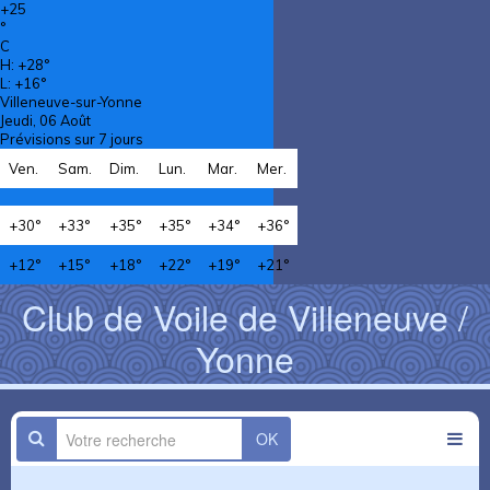
+
25
°
C
H:
+
28°
L:
+
16°
Villeneuve-sur-Yonne
Jeudi, 06 Août
Prévisions sur 7 jours
Ven.
Sam.
Dim.
Lun.
Mar.
Mer.
+
30°
+
33°
+
35°
+
35°
+
34°
+
36°
+
12°
+
15°
+
18°
+
22°
+
19°
+
21°
Club de Voile de Villeneuve /
Yonne
OK