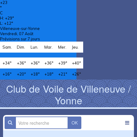
+
23
°
C
H:
+
29°
L:
+
12°
Villeneuve-sur-Yonne
Vendredi, 07 Août
Prévisions sur 7 jours
Sam.
Dim.
Lun.
Mar.
Mer.
Jeu.
+
34°
+
36°
+
36°
+
36°
+
39°
+
40°
+
16°
+
20°
+
18°
+
18°
+
21°
+
26°
Club de Voile de Villeneuve /
Yonne
OK