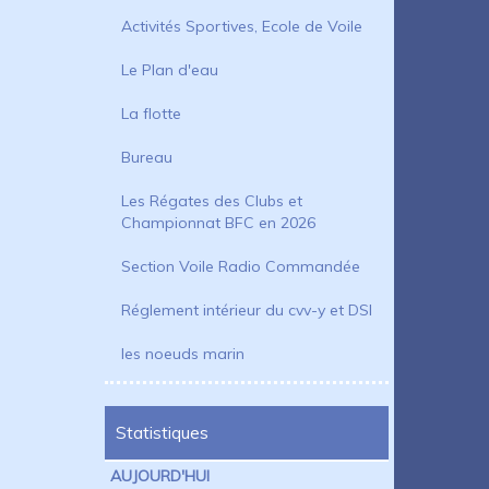
Activités Sportives, Ecole de Voile
Le Plan d'eau
La flotte
Bureau
Les Régates des Clubs et
Championnat BFC en 2026
Section Voile Radio Commandée
Réglement intérieur du cvv-y et DSI
les noeuds marin
Statistiques
AUJOURD'HUI