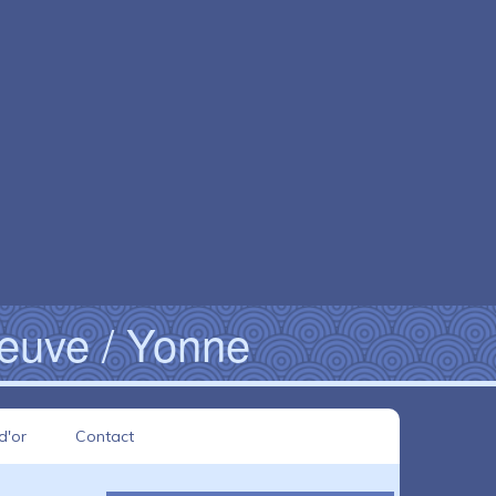
neuve / Yonne
d'or
Contact