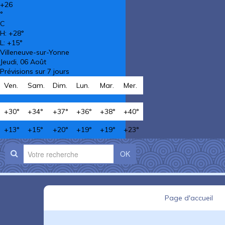
+
26
°
C
H:
+
28°
L:
+
15°
Villeneuve-sur-Yonne
Jeudi, 06 Août
Prévisions sur 7 jours
Ven.
Sam.
Dim.
Lun.
Mar.
Mer.
+
30°
+
34°
+
37°
+
36°
+
38°
+
40°
+
13°
+
15°
+
20°
+
19°
+
19°
+
23°
OK
Page d'accueil