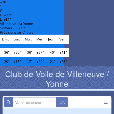
+
30
°
C
H:
+
33°
L:
+
14°
Villeneuve-sur-Yonne
Samedi, 08 Août
Prévisions sur 7 jours
Dim.
Lun.
Mar.
Mer.
Jeu.
Ven.
+
36°
+
35°
+
36°
+
37°
+
40°
+
41°
+
20°
+
18°
+
17°
+
20°
+
21°
+
25°
Club de Voile de Villeneuve /
Yonne
OK