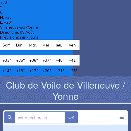
+
30
°
C
H:
+
36°
L:
+
20°
Villeneuve-sur-Yonne
Dimanche, 09 Août
Prévisions sur 7 jours
Sam.
Lun.
Mar.
Mer.
Jeu.
Ven.
+
33°
+
35°
+
36°
+
37°
+
40°
+
41°
+
14°
+
18°
+
17°
+
20°
+
21°
+
25°
Club de Voile de Villeneuve /
Yonne
OK