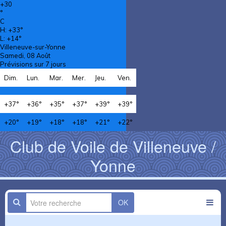
+
30
°
C
H:
+
33°
L:
+
14°
Villeneuve-sur-Yonne
Samedi, 08 Août
Prévisions sur 7 jours
Dim.
Lun.
Mar.
Mer.
Jeu.
Ven.
+
37°
+
36°
+
35°
+
37°
+
39°
+
39°
+
20°
+
19°
+
18°
+
18°
+
21°
+
22°
Club de Voile de Villeneuve /
Yonne
OK