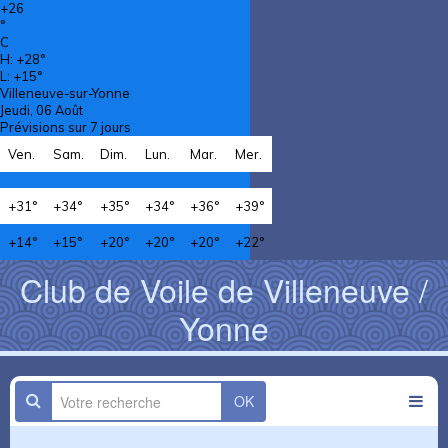
+
26
°
C
H:
+
28°
L:
+
15°
Villeneuve-sur-Yonne
Jeudi, 06 Août
Prévisions sur 7 jours
Ven.
Sam.
Dim.
Lun.
Mar.
Mer.
+
31°
+
34°
+
35°
+
34°
+
36°
+
39°
+
14°
+
15°
+
20°
+
20°
+
20°
+
22°
Club de Voile de Villeneuve /
Yonne
OK