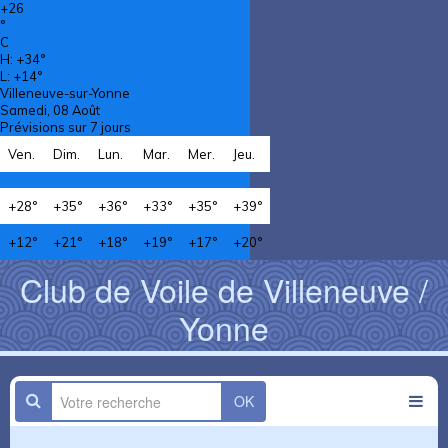
+
26
°
C
H:
+
34°
L:
+
14°
Villeneuve-sur-Yonne
Samedi, 08 Août
Prévisions sur 7 jours
Ven.
Dim.
Lun.
Mar.
Mer.
Jeu.
+
28°
+
35°
+
36°
+
33°
+
35°
+
39°
+
12°
+
21°
+
18°
+
19°
+
17°
+
20°
Club de Voile de Villeneuve /
Yonne
OK