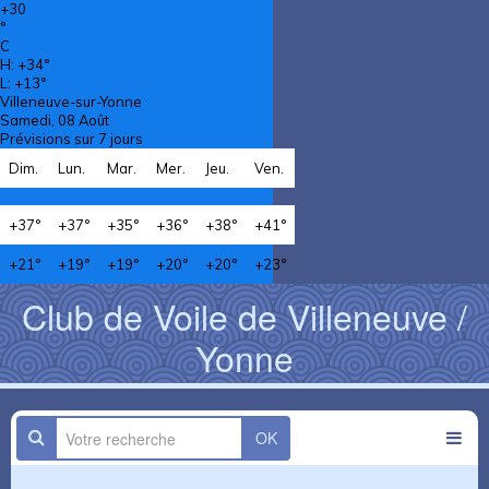
+
30
°
C
H:
+
34°
L:
+
13°
Villeneuve-sur-Yonne
Samedi, 08 Août
Prévisions sur 7 jours
Dim.
Lun.
Mar.
Mer.
Jeu.
Ven.
+
37°
+
37°
+
35°
+
36°
+
38°
+
41°
+
21°
+
19°
+
19°
+
20°
+
20°
+
23°
Club de Voile de Villeneuve /
Yonne
OK