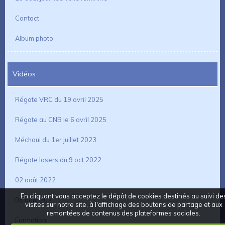
Contact
Album photo
Vidéos
Régate VRC du 19 avril 2025
Régate au CNB le 6 avril 2025
Méchoui du 1er juillet 2023
Régate lasers du 9 oct 2022
02 août 2022
En cliquant vous acceptez le dépôt de cookies destinés au suivi de
08 aout 202
visites sur notre site, à l'affichage des boutons de partage et aux
remontées de contenus des plateformes sociales.
Formation