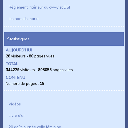
Réglement intérieur du cvv-y et DSI
les noeuds marin
Statistiques
AUJOURD'HUI
28
visiteurs -
80
pages vues
TOTAL
344229
visiteurs -
805058
pages vues
CONTENU
Nombre de pages :
18
Vidéos
Livre d'or
20 août journée voile féminine