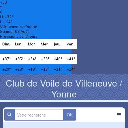
+
30
°
C
H:
+
32°
L:
+
14°
Villeneuve-sur-Yonne
Samedi, 08 Août
Prévisions sur 7 jours
Dim.
Lun.
Mar.
Mer.
Jeu.
Ven.
+
37°
+
35°
+
34°
+
36°
+
40°
+
41°
+
20°
+
18°
+
18°
+
18°
+
21°
+
24°
Club de Voile de Villeneuve /
Yonne
OK