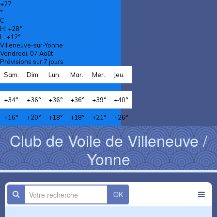
+
27
°
C
H:
+
28°
L:
+
12°
Villeneuve-sur-Yonne
Vendredi, 07 Août
Prévisions sur 7 jours
Sam.
Dim.
Lun.
Mar.
Mer.
Jeu.
+
34°
+
36°
+
36°
+
36°
+
39°
+
40°
+
16°
+
20°
+
18°
+
18°
+
21°
+
26°
Club de Voile de Villeneuve /
Yonne
OK