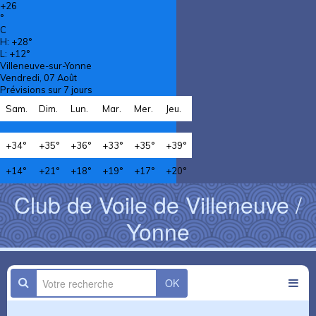
+
26
°
C
H:
+
28°
L:
+
12°
Villeneuve-sur-Yonne
Vendredi, 07 Août
Prévisions sur 7 jours
Sam.
Dim.
Lun.
Mar.
Mer.
Jeu.
+
34°
+
35°
+
36°
+
33°
+
35°
+
39°
+
14°
+
21°
+
18°
+
19°
+
17°
+
20°
Club de Voile de Villeneuve /
Yonne
OK