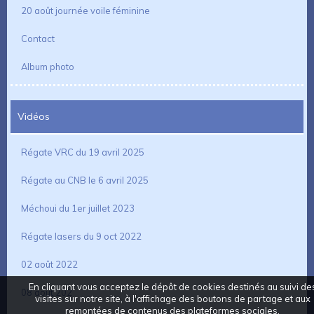
20 août journée voile féminine
Contact
Album photo
Vidéos
Régate VRC du 19 avril 2025
Régate au CNB le 6 avril 2025
Méchoui du 1er juillet 2023
Régate lasers du 9 oct 2022
02 août 2022
En cliquant vous acceptez le dépôt de cookies destinés au suivi de
08 aout 202
visites sur notre site, à l'affichage des boutons de partage et aux
remontées de contenus des plateformes sociales.