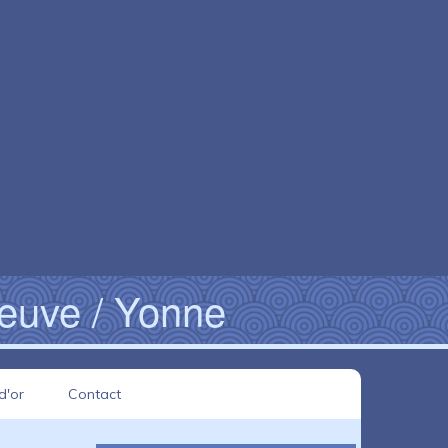
neuve / Yonne
d'or
Contact