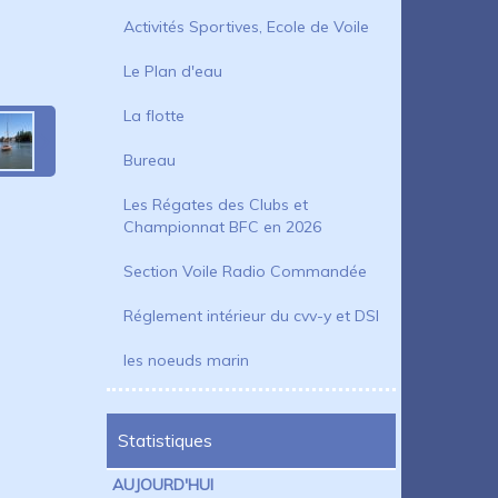
Activités Sportives, Ecole de Voile
Le Plan d'eau
La flotte
Bureau
Les Régates des Clubs et
Championnat BFC en 2026
Section Voile Radio Commandée
Réglement intérieur du cvv-y et DSI
les noeuds marin
Statistiques
AUJOURD'HUI