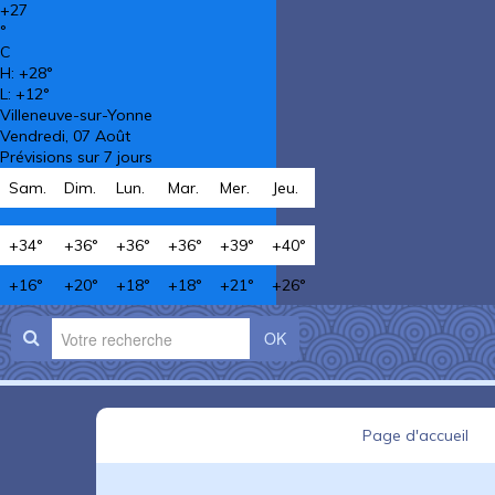
+
27
°
C
H:
+
28°
L:
+
12°
Villeneuve-sur-Yonne
Vendredi, 07 Août
Prévisions sur 7 jours
Sam.
Dim.
Lun.
Mar.
Mer.
Jeu.
+
34°
+
36°
+
36°
+
36°
+
39°
+
40°
+
16°
+
20°
+
18°
+
18°
+
21°
+
26°
OK
Page d'accueil