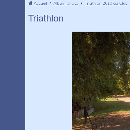
Accueil
/
Album photo
/
Triathlon 2010 au Club
Triathlon