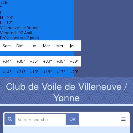
+
26
°
C
H:
+
28°
L:
+
12°
Villeneuve-sur-Yonne
Vendredi, 07 Août
Prévisions sur 7 jours
Sam.
Dim.
Lun.
Mar.
Mer.
Jeu.
+
34°
+
35°
+
36°
+
33°
+
35°
+
39°
+
14°
+
21°
+
18°
+
19°
+
17°
+
20°
Club de Voile de Villeneuve /
Yonne
OK