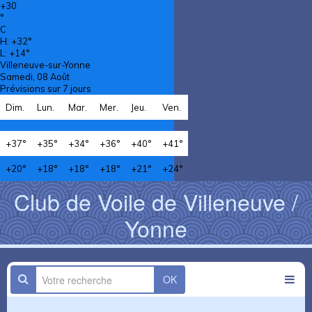
+
30
°
C
H:
+
32°
L:
+
14°
Villeneuve-sur-Yonne
Samedi, 08 Août
Prévisions sur 7 jours
Dim.
Lun.
Mar.
Mer.
Jeu.
Ven.
+
37°
+
35°
+
34°
+
36°
+
40°
+
41°
+
20°
+
18°
+
18°
+
18°
+
21°
+
24°
Club de Voile de Villeneuve /
Yonne
OK