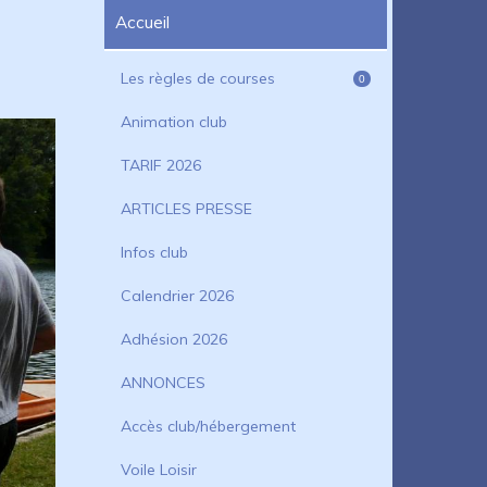
Accueil
Les règles de courses
0
Animation club
TARIF 2026
ARTICLES PRESSE
Infos club
Calendrier 2026
Adhésion 2026
ANNONCES
Accès club/hébergement
Voile Loisir