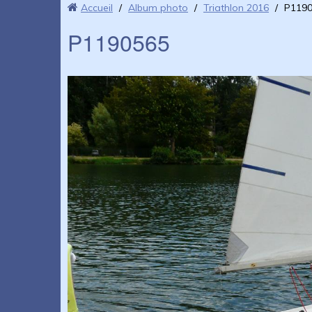
Accueil
/
Album photo
/
Triathlon 2016
/
P119
P1190565