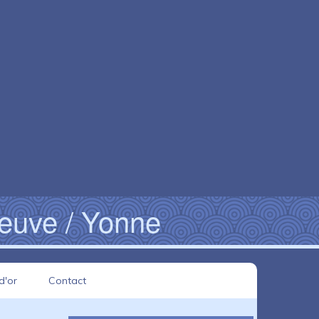
neuve / Yonne
d'or
Contact