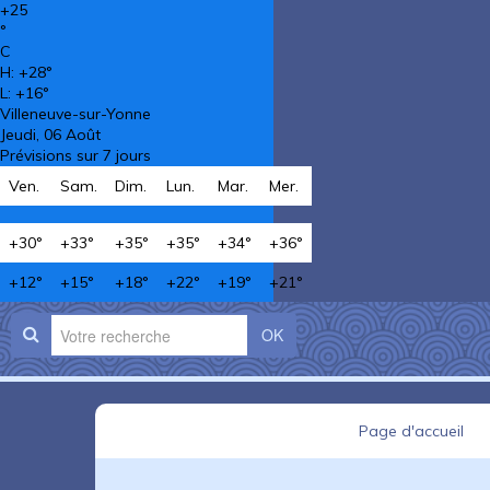
+
25
°
C
H:
+
28°
L:
+
16°
Villeneuve-sur-Yonne
Jeudi, 06 Août
Prévisions sur 7 jours
Ven.
Sam.
Dim.
Lun.
Mar.
Mer.
+
30°
+
33°
+
35°
+
35°
+
34°
+
36°
+
12°
+
15°
+
18°
+
22°
+
19°
+
21°
OK
Page d'accueil