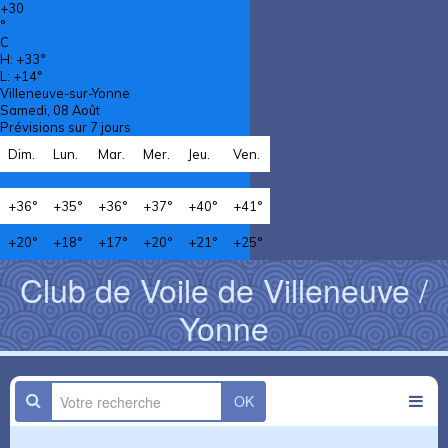
+
30
°
C
H:
+
33°
L:
+
14°
Villeneuve-sur-Yonne
Samedi, 08 Août
Prévisions sur 7 jours
Dim.
Lun.
Mar.
Mer.
Jeu.
Ven.
+
36°
+
35°
+
36°
+
37°
+
40°
+
41°
+
20°
+
18°
+
17°
+
20°
+
21°
+
25°
Club de Voile de Villeneuve /
Yonne
OK