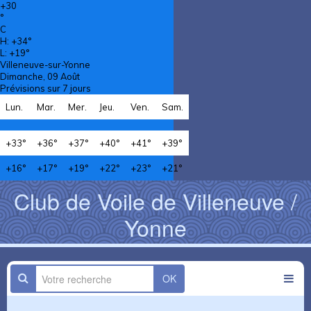
+
30
°
C
H:
+
34°
L:
+
19°
Villeneuve-sur-Yonne
Dimanche, 09 Août
Prévisions sur 7 jours
Lun.
Mar.
Mer.
Jeu.
Ven.
Sam.
+
33°
+
36°
+
37°
+
40°
+
41°
+
39°
+
16°
+
17°
+
19°
+
22°
+
23°
+
21°
Club de Voile de Villeneuve /
Yonne
OK