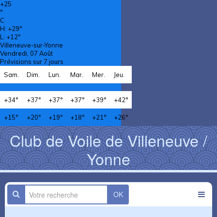
+
25
°
C
H:
+
29°
L:
+
12°
Villeneuve-sur-Yonne
Vendredi, 07 Août
Prévisions sur 7 jours
Sam.
Dim.
Lun.
Mar.
Mer.
Jeu.
+
34°
+
37°
+
37°
+
37°
+
39°
+
42°
+
15°
+
20°
+
19°
+
18°
+
21°
+
26°
Club de Voile de Villeneuve /
Yonne
OK