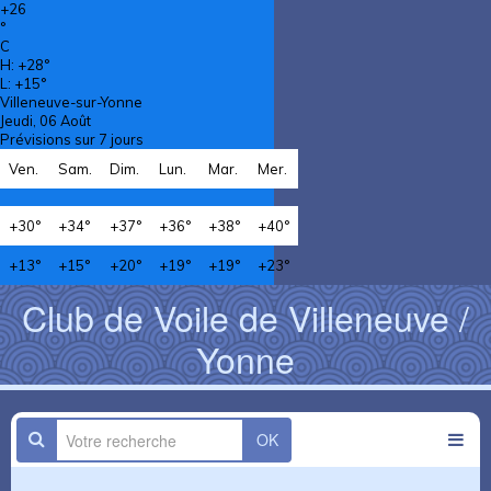
+
26
°
C
H:
+
28°
L:
+
15°
Villeneuve-sur-Yonne
Jeudi, 06 Août
Prévisions sur 7 jours
Ven.
Sam.
Dim.
Lun.
Mar.
Mer.
+
30°
+
34°
+
37°
+
36°
+
38°
+
40°
+
13°
+
15°
+
20°
+
19°
+
19°
+
23°
Club de Voile de Villeneuve /
Yonne
OK