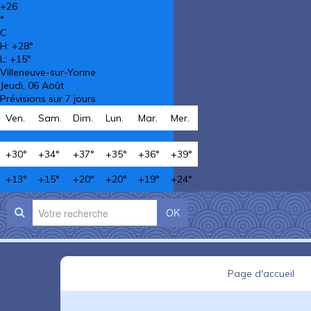
+
26
°
C
H:
+
28°
L:
+
15°
Villeneuve-sur-Yonne
Jeudi, 06 Août
Prévisions sur 7 jours
Ven.
Sam.
Dim.
Lun.
Mar.
Mer.
+
30°
+
34°
+
37°
+
35°
+
36°
+
39°
+
13°
+
15°
+
20°
+
20°
+
19°
+
24°
OK
Page d'accueil