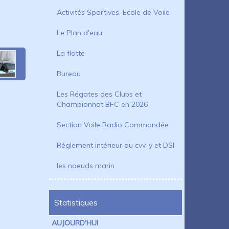
Activités Sportives, Ecole de Voile
Le Plan d'eau
La flotte
Bureau
Les Régates des Clubs et
Championnat BFC en 2026
Section Voile Radio Commandée
Réglement intérieur du cvv-y et DSI
les noeuds marin
Statistiques
AUJOURD'HUI