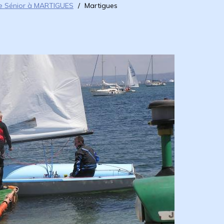
e Sénior à MARTIGUES
/
Martigues