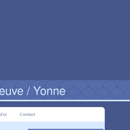
neuve / Yonne
d'or
Contact